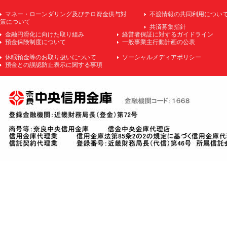
マネー・ローンダリング及びテロ資金供与対
不渡情報の共同利用につい
策について
共済募集指針
金融円滑化に向けた取り組み
経営者保証に対するガイドライン
預金保険制度について
一般事業主行動計画の公表
休眠預金等のお取り扱いについて
ソーシャルメディアポリシー
預金との誤認防止表示に関する事項