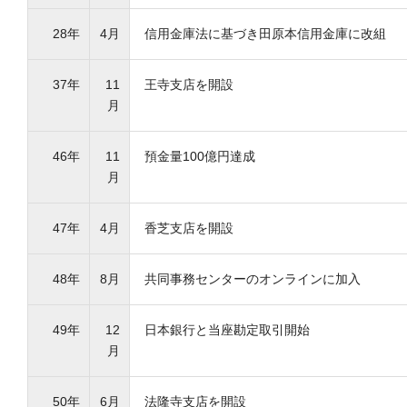
28年
4月
信用金庫法に基づき田原本信用金庫に改組
37年
11
王寺支店を開設
月
46年
11
預金量100億円達成
月
47年
4月
香芝支店を開設
48年
8月
共同事務センターのオンラインに加入
49年
12
日本銀行と当座勘定取引開始
月
50年
6月
法隆寺支店を開設