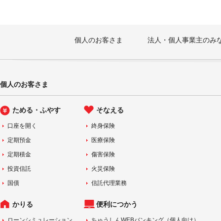
個人のお客さま
法人・個人事業主のみ
個人のお客さま
ためる・ふやす
そなえる
口座を開く
終身保険
定期預金
医療保険
定期積金
傷害保険
投資信託
火災保険
国債
信託代理業務
かりる
便利につかう
ローンシミュレーション
ちゅうしんWEBバンキング（個人向け）