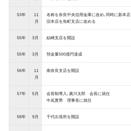
53年
11
名称を奈良中央信用金庫に改め､同時に新本店
月
旧本店を魚町支店に改める
55年
3月
結崎支店を開設
55年
3月
預金量500億円達成
56年
11
南奈良支店を開設
月
57年
5月
会長制導入､廣川太郎 会長に就任
中嶌實男 理事長に就任
58年
9月
千代出張所を開設