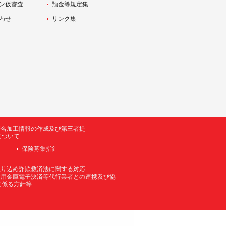
ン仮審査
預金等規定集
わせ
リンク集
匿名加工情報の作成及び第三者提
について
保険募集指針
振り込め詐欺救済法に関する対応
信用金庫電子決済等代行業者との連携及び協
に係る方針等