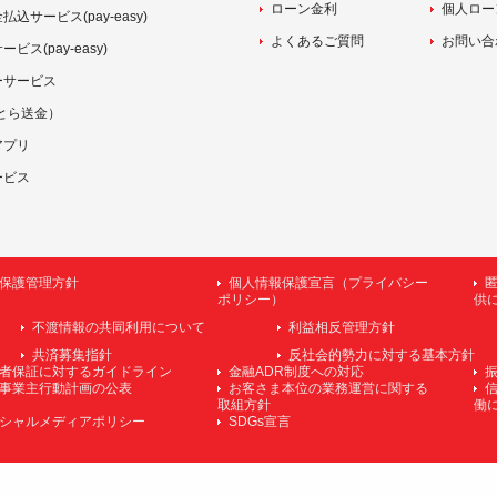
ローン金利
個人ロー
込サービス(pay-easy)
よくあるご質問
お問い合
ス(pay-easy)
ーサービス
（ことら送金）
アプリ
ービス
保護管理方針
個人情報保護宣言（プライバシー
ポリシー）
供
不渡情報の共同利用について
利益相反管理方針
共済募集指針
反社会的勢力に対する基本方針
者保証に対するガイドライン
金融ADR制度への対応
事業主行動計画の公表
お客さま本位の業務運営に関する
取組方針
働
シャルメディアポリシー
SDGs宣言