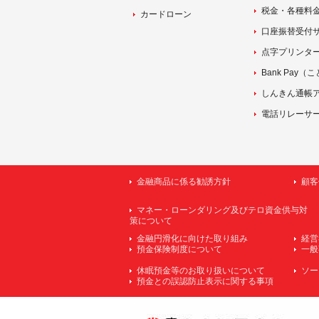
税金・各種料金払
カードローン
口座振替受付サービ
点字プリンタ
Bank Pay
しんきん通帳
電話リレーサ
金融商品に係る勧誘方針
顧客
マネー・ローンダリング及びテロ資金供与対
策について
金融円滑化に向けた取り組み
経営
預金保険制度について
一般
休眠預金等のお取り扱いについて
ソー
預金との誤認防止表示に関する事項