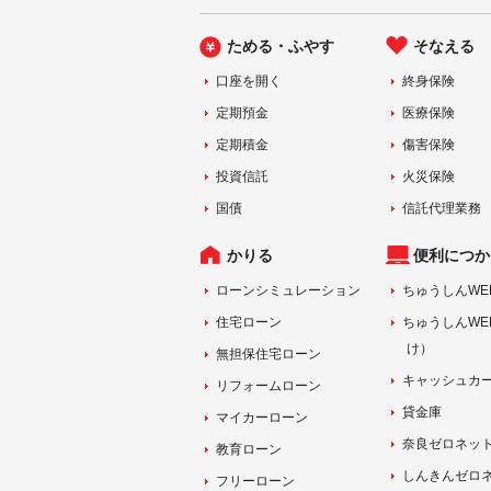
ためる・ふやす
そなえる
口座を開く
終身保険
定期預金
医療保険
定期積金
傷害保険
投資信託
火災保険
国債
信託代理業務
かりる
便利につか
ローンシミュレーション
ちゅうしんWE
住宅ローン
ちゅうしんWE
け）
無担保住宅ローン
キャッシュカ
リフォームローン
貸金庫
マイカーローン
奈良ゼロネッ
教育ローン
しんきんゼロ
フリーローン