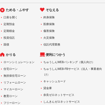
ためる・ふやす
そなえる
口座を開く
終身保険
定期預金
医療保険
定期積金
傷害保険
投資信託
火災保険
国債
信託代理業務
かりる
便利につかう
ローンシミュレーション
ちゅうしんWEBバンキング（個人向け）
住宅ローン
ちゅうしんWEB-FBサービス（法人・事業者向
け）
無担保住宅ローン
キャッシュカード
リフォームローン
貸金庫
マイカーローン
奈良ゼロネットサービス
教育ローン
しんきんゼロネットサービス
フリーローン