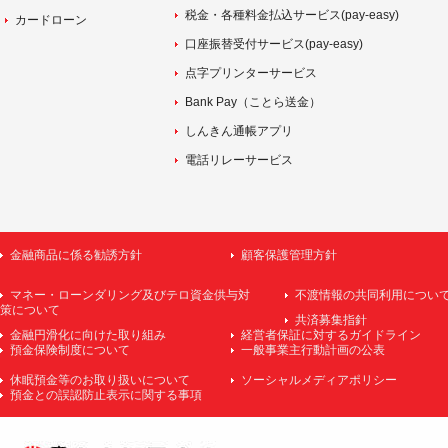
税金・各種料金払込サービス(pay-easy)
カードローン
口座振替受付サービス(pay-easy)
点字プリンターサービス
Bank Pay（ことら送金）
しんきん通帳アプリ
電話リレーサービス
金融商品に係る勧誘方針
顧客保護管理方針
マネー・ローンダリング及びテロ資金供与対
不渡情報の共同利用につい
策について
共済募集指針
金融円滑化に向けた取り組み
経営者保証に対するガイドライン
預金保険制度について
一般事業主行動計画の公表
休眠預金等のお取り扱いについて
ソーシャルメディアポリシー
預金との誤認防止表示に関する事項