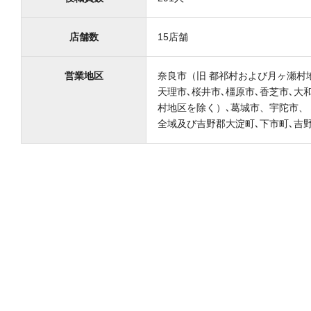
店舗数
15店舗
営業地区
奈良市（旧 都祁村および月ヶ瀬村地
天理市､桜井市､橿原市､香芝市､大
村地区を除く）､葛城市、宇陀市、 
全域及び吉野郡大淀町､下市町､吉