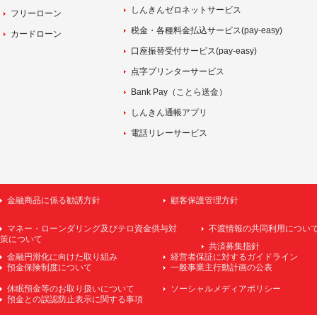
しんきんゼロネットサービス
フリーローン
税金・各種料金払込サービス(pay-easy)
カードローン
口座振替受付サービス(pay-easy)
点字プリンターサービス
Bank Pay（ことら送金）
しんきん通帳アプリ
電話リレーサービス
金融商品に係る勧誘方針
顧客保護管理方針
マネー・ローンダリング及びテロ資金供与対
不渡情報の共同利用につい
策について
共済募集指針
金融円滑化に向けた取り組み
経営者保証に対するガイドライン
預金保険制度について
一般事業主行動計画の公表
休眠預金等のお取り扱いについて
ソーシャルメディアポリシー
預金との誤認防止表示に関する事項