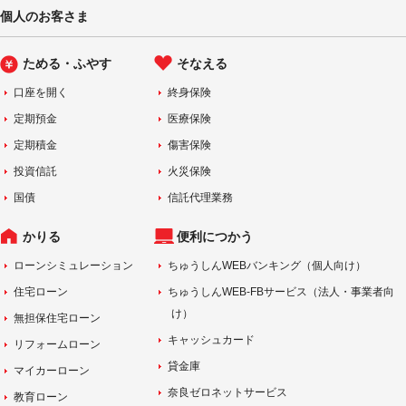
個人のお客さま
ためる・ふやす
そなえる
口座を開く
終身保険
定期預金
医療保険
定期積金
傷害保険
投資信託
火災保険
国債
信託代理業務
かりる
便利につかう
ローンシミュレーション
ちゅうしんWEBバンキング（個人向け）
住宅ローン
ちゅうしんWEB-FBサービス（法人・事業者向
け）
無担保住宅ローン
キャッシュカード
リフォームローン
貸金庫
マイカーローン
奈良ゼロネットサービス
教育ローン