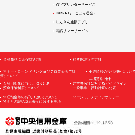
点字プリンターサービス
Bank Pay（ことら送金）
しんきん通帳アプリ
電話リレーサービス
金融商品に係る勧誘方針
顧客保護管理方針
マネー・ローンダリング及びテロ資金供与対
不渡情報の共同利用につい
策について
共済募集指針
金融円滑化に向けた取り組み
経営者保証に対するガイドライン
預金保険制度について
一般事業主行動計画の公表
休眠預金等のお取り扱いについて
ソーシャルメディアポリシー
預金との誤認防止表示に関する事項