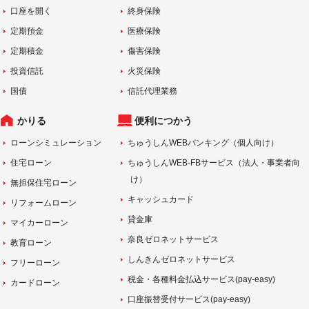
口座を開く
終身保険
定期預金
医療保険
定期積金
傷害保険
投資信託
火災保険
国債
信託代理業務
かりる
便利につかう
ローンシミュレーション
ちゅうしんWEBバンキング（個人向け）
住宅ローン
ちゅうしんWEB-FBサービス（法人・事業者向
け）
無担保住宅ローン
キャッシュカード
リフォームローン
貸金庫
マイカーローン
奈良ゼロネットサービス
教育ローン
しんきんゼロネットサービス
フリーローン
税金・各種料金払込サービス(pay-easy)
カードローン
口座振替受付サービス(pay-easy)