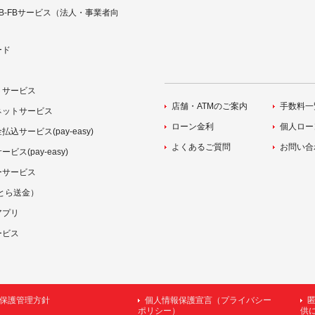
B-FBサービス（法人・事業者向
ード
トサービス
店舗・ATMのご案内
手数料一
ネットサービス
ローン金利
個人ロー
込サービス(pay-easy)
よくあるご質問
お問い合
ス(pay-easy)
ーサービス
（ことら送金）
アプリ
ービス
保護管理方針
個人情報保護宣言（プライバシー
ポリシー）
供