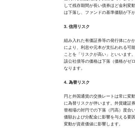
して残存期間が長い債券ほど金利変
は下落し、ファンドの基準価額が下
3. 信用リスク
組み入れた有価証券等の発行体にか
により、利息や元本が支払われる可能
ことを「リスクが高い」といいます。
該公社債等の価格は下落（価格がゼ
なります。
4. 為替リスク
円と外国通貨の交換レートは常に変
に為替リスクが伴います。外貨建証
替相場の対円での下落（円高）度合
価額および分配金に影響を与える要因
変動が資産価値に影響します。