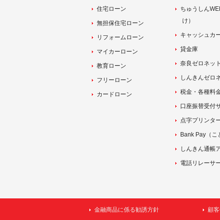
住宅ローン
ちゅうしんWE
け）
無担保住宅ローン
キャッシュカ
リフォームローン
貸金庫
マイカーローン
奈良ゼロネッ
教育ローン
しんきんゼロ
フリーローン
税金・各種料金払
カードローン
口座振替受付サービ
点字プリンタ
Bank Pay
しんきん通帳
電話リレーサ
金融商品に係る勧誘方針
顧客